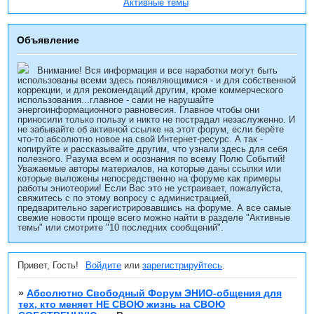
Активные темы
Объявление
Внимание! Вся информация и все наработки могут быть
использованы всеми здесь появляющимися - и для собственной
коррекции, и для рекомендаций другим, кроме коммерческого
использования...главное - сами не нарушайте
энергоинформационного равновесия. Главное чтобы они
приносили только пользу и никто не пострадал незаслуженно. И
не забывайте об активной ссылке на этот форум, если берёте
что-то абсолютно новое на свой Интернет-ресурс. А так -
копируйте и рассказывайте другим, что узнали здесь для себя
полезного. Разума всем и осознания по всему Полю Событий!
Уважаемые авторы материалов, на которые даны ссылки или
которые выложены непосредственно на форуме как примеры
работы эниотеории! Если Вас это не устраивает, пожалуйста,
свяжитесь с по этому вопросу с администрацией,
предварительно зарегистрировавшись на форуме. А все самые
свежие новости проще всего можно найти в разделе "Активные
темы" или смотрите "10 последних сообщений".
Привет, Гость!
Войдите
или
зарегистрируйтесь
.
»
Абсолютно Свободный Форум ЭНИО-общения для
тех, кто меняет НЕ СВОЮ жизнь на СВОЮ