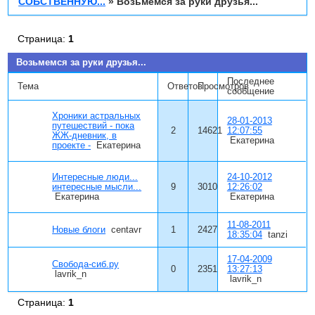
СОБСТВЕННУЮ...
»
Возьмемся за руки друзья...
Страница:
1
Возьмемся за руки друзья...
Последнее
Тема
Ответов
Просмотров
сообщение
Хроники астральных
28-01-2013
путешествий - пока
2
14621
12:07:55
ЖЖ-дневник, в
Екатерина
проекте -
Екатерина
Интересные люди...
24-10-2012
интересные мысли...
9
3010
12:26:02
Екатерина
Екатерина
11-08-2011
Новые блоги
centavr
1
2427
18:35:04
tanzi
17-04-2009
Свобода-сиб.ру
0
2351
13:27:13
lavrik_n
lavrik_n
Страница:
1