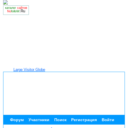
каталог
сайтов
.Ru
No
folloW
Large Visitor Globe
Форум
Участники
Поиск
Регистрация
Войти