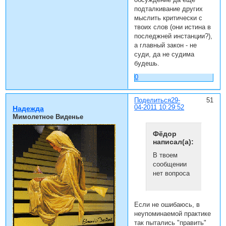
подталкивание других
мыслить критически с
твоих слов (они истина в
последжней инстанции?),
а главный закон - не
суди, да не судима
будешь.
0
Поделиться
29-
51
04-2011 10:29:52
Надежда
Мимолетное Виденье
Фёдор
написал(а):
В твоем
сообщении
нет вопроса
Если не ошибаюсь, в
неупоминаемой практике
так пытались "править"