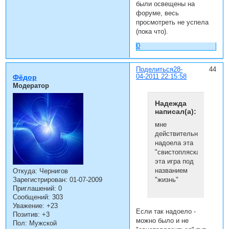
были освещены на
форуме, весь
просмотреть не успела
(пока что).
0
Поделиться
28-
44
04-2011 22:15:58
Фёдор
Модератор
Надежда
написал(а):
мне
действительно
надоела эта
"свистопляска",
эта игра под
названием
Откуда:
Чернигов
"жизнь"
Зарегистрирован
: 01-07-2009
Приглашений:
0
Сообщений:
303
Уважение:
+23
Если так надоело -
Позитив:
+3
можно было и не
Пол:
Мужской