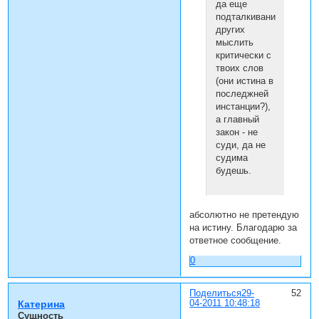
да еще
подталкивание
других
мыслить
критически с
твоих слов
(они истина в
последжней
инстанции?),
а главный
закон - не
суди, да не
судима
будешь.
абсолютно не претендую
на истину. Благодарю за
ответное сообщение.
0
Поделиться
29-
52
04-2011 10:48:18
Катерина
Сущность