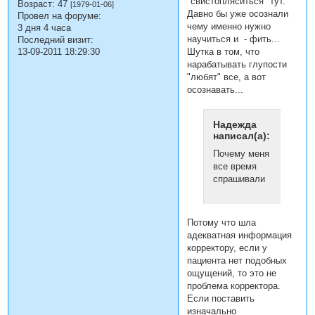
"свистопляситься" тут.
Возраст:
47
[1979-01-06]
Давно бы уже осознали
Провел на форуме:
чему именно нужно
3 дня 4 часа
научиться и - фить...
Последний визит:
Шутка в том, что
13-09-2011 18:29:30
нарабатывать глупости
"любят" все, а вот
осознавать...
Надежда
написал(а):
Почему меня
все время
спрашивали
Потому что шла
адекватная информация
корректору, если у
пациента нет подобных
ощущений, то это не
проблема корректора.
Если поставить
изначально