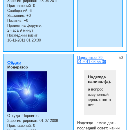
Зарегистрирован
: 28-04-2011
Приглашений:
0
Сообщений:
6
Уважение:
+0
Позитив:
+0
Провел на форуме:
2 часа 9 минут
Последний визит:
16-11-2011 01:20:30
Поделиться
29-
50
04-2011 08:55:36
Фёдор
Модератор
Надежда
написал(а):
а вопрос
озвученный
здесь-ответа
нет
Откуда:
Чернигов
Зарегистрирован
: 01-07-2009
Надежда - смею дать
Приглашений:
0
последний совет: начни