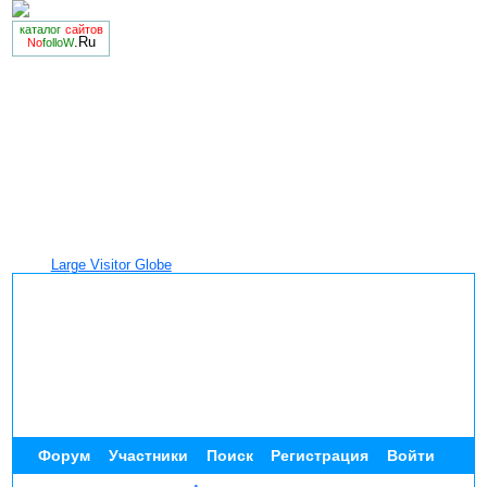
каталог
сайтов
.Ru
No
folloW
Large Visitor Globe
Форум
Участники
Поиск
Регистрация
Войти