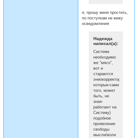
я, прошу меня простить,
по поступкам не вижу
осведомления
Надежда
написал(а):
Системе
необходимо
же "мясо",
вот и
стараются
эниокорректоры(
которые-сами
того, может
быть, не
зная-
работают на
Систему)
подобное
проявление
свободы
мысли/воли