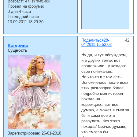
Возраст:
47
[1979-01-06]
Провел на форуме:
3 дня 4 часа
Последний визит:
13-09-2011 18:29:30
Поделиться
28-
42
04-2011 15:52:02
Катерина
Сущность
Ну да, и тут обсуждаем,
и в других темах вот
продолжили...у каждого
своё понимание...
Но что-то в этом есть...
Вспомнилась после всех
этих разговоров более
подробно моя история
похода на
коррекцию...вот все
думаю, а может я смогла
бы и сама все это
разрулить, без этого
похода? Сейчас думаю,
что смогла бы...
Зарегистрирован
: 26-01-2010