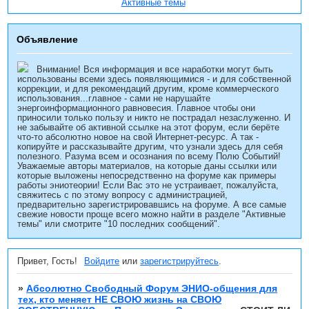
Активные темы
Объявление
Внимание! Вся информация и все наработки могут быть
использованы всеми здесь появляющимися - и для собственной
коррекции, и для рекомендаций другим, кроме коммерческого
использования...главное - сами не нарушайте
энергоинформационного равновесия. Главное чтобы они
приносили только пользу и никто не пострадал незаслуженно. И
не забывайте об активной ссылке на этот форум, если берёте
что-то абсолютно новое на свой Интернет-ресурс. А так -
копируйте и рассказывайте другим, что узнали здесь для себя
полезного. Разума всем и осознания по всему Полю Событий!
Уважаемые авторы материалов, на которые даны ссылки или
которые выложены непосредственно на форуме как примеры
работы эниотеории! Если Вас это не устраивает, пожалуйста,
свяжитесь с по этому вопросу с администрацией,
предварительно зарегистрировавшись на форуме. А все самые
свежие новости проще всего можно найти в разделе "Активные
темы" или смотрите "10 последних сообщений".
Привет, Гость!
Войдите
или
зарегистрируйтесь
.
»
Абсолютно Свободный Форум ЭНИО-общения для
тех, кто меняет НЕ СВОЮ жизнь на СВОЮ