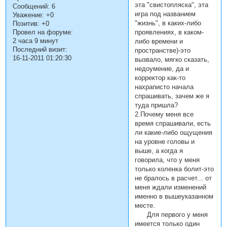
эта "свистопляска", эта
Сообщений:
6
игра под названием
Уважение:
+0
"жизнь", в каких-либо
Позитив:
+0
проявлениях, в каком-
Провел на форуме:
2 часа 9 минут
либо времени и
Последний визит:
пространстве)-это
16-11-2011 01:20:30
вызвало, мягко сказать,
недоумение, да и
корректор как-то
нахраписто начала
спрашивать, зачем же я
туда пришла?
2.Почему меня все
время спрашивали, есть
ли какие-либо ощущения
на уровне головы и
выше, а когда я
говорила, что у меня
только коленка болит-это
не бралось в расчет... от
меня ждали изменений
именно в вышеуказанном
месте.
Для первого у меня
имеется только один