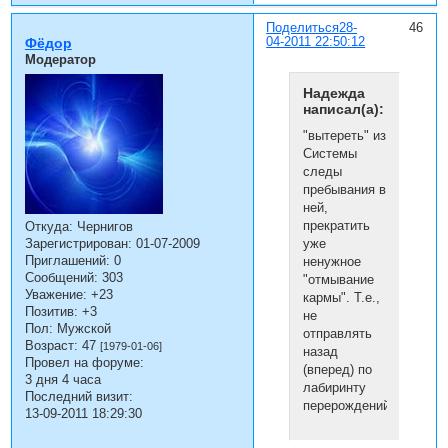
Поделиться
28-
46
04-2011 22:50:12
Фёдор
Модератор
Надежда
написал(а):
"вытереть" из
Системы
следы
пребывания в
ней,
прекратить
Откуда:
Чернигов
уже
Зарегистрирован
: 01-07-2009
Приглашений:
0
ненужное
Сообщений:
303
"отмывание
Уважение:
+23
кармы". Т.е.,
Позитив:
+3
не
Пол:
Мужской
отправлять
Возраст:
47
[1979-01-06]
назад
Провел на форуме:
(вперед) по
3 дня 4 часа
лабиринту
Последний визит:
перерождений.
13-09-2011 18:29:30