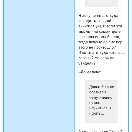
Я хочу понять, откуда
исходит мысль об
аннигиляции, и если эта
мысль - на самом деле
проявление моей воли,
тогда почему до сих пор
этого не произошло?
И кстати, откуда взялись
бараны? Не себя ли
увидели?
--Добавлено:
Давно бы уже
осознали
чему именно
нужно
научиться и
- фить...
А куда? Если ни "выше",