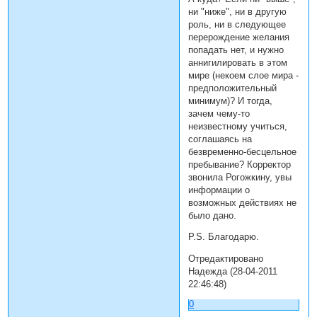
ни "ниже", ни в другую
роль, ни в следующее
перерождение желания
попадать нет, и нужно
аннигилировать в этом
мире (некоем слое мира -
предположительный
минимум)? И тогда,
зачем чему-то
неизвестному учиться,
соглашаясь на
безвременно-бесцельное
пребывание? Корректор
звонила Рогожкину, увы
информации о
возможных действиях не
было дано.
P.S. Благодарю.
Отредактировано
Надежда (28-04-2011
22:46:48)
0