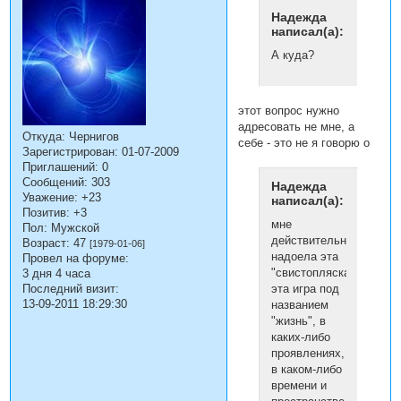
Надежда
написал(а):
А куда?
этот вопрос нужно
адресовать не мне, а
Откуда:
Чернигов
себе - это не я говорю о
Зарегистрирован
: 01-07-2009
Приглашений:
0
Сообщений:
303
Надежда
Уважение:
+23
написал(а):
Позитив:
+3
мне
Пол:
Мужской
действительно
Возраст:
47
[1979-01-06]
надоела эта
Провел на форуме:
"свистопляска",
3 дня 4 часа
Последний визит:
эта игра под
13-09-2011 18:29:30
названием
"жизнь", в
каких-либо
проявлениях,
в каком-либо
времени и