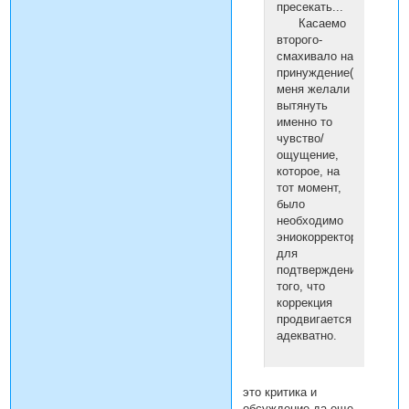
пресекать...
Касаемо
второго-
смахивало на
принуждение(из
меня желали
вытянуть
именно то
чувство/
ощущение,
которое, на
тот момент,
было
необходимо
эниокорректору
для
подтверждения
того, что
коррекция
продвигается
адекватно.
это критика и
обсуждение да еще