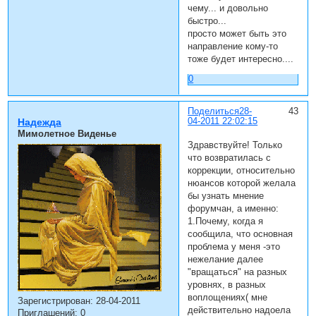
чему... и довольно
быстро...
просто может быть это
направление кому-то
тоже будет интересно....
0
Поделиться
28-
43
04-2011 22:02:15
Надежда
Мимолетное Виденье
Здравствуйте! Только
что возвратилась с
коррекции, относительно
нюансов которой желала
бы узнать мнение
форумчан, а именно:
1.Почему, когда я
сообщила, что основная
проблема у меня -это
нежелание далее
"вращаться" на разных
уровнях, в разных
воплощениях( мне
Зарегистрирован
: 28-04-2011
действительно надоела
Приглашений:
0