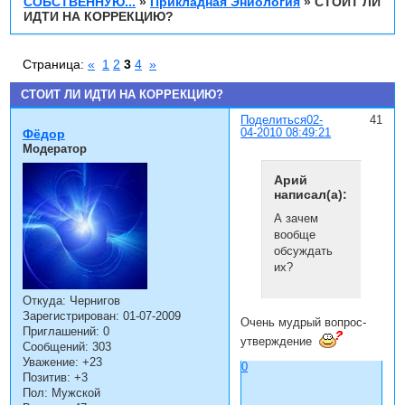
СОБСТВЕННУЮ...
»
Прикладная Эниология
»
СТОИТ ЛИ
ИДТИ НА КОРРЕКЦИЮ?
Страница:
«
1
2
3
4
»
СТОИТ ЛИ ИДТИ НА КОРРЕКЦИЮ?
Поделиться
02-
41
04-2010 08:49:21
Фёдор
Модератор
Арий
написал(а):
А зачем
вообще
обсуждать
их?
Откуда:
Чернигов
Зарегистрирован
: 01-07-2009
Очень мудрый вопрос-
Приглашений:
0
утверждение
Сообщений:
303
Уважение:
+23
0
Позитив:
+3
Пол:
Мужской