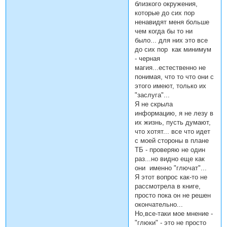
близкого окружения,
которые до сих пор
ненавидят меня больше
чем когда бы то ни
было... для них это все
до сих пор как минимум
- черная
магия...естественно не
понимая, что то что они с
этого имеют, только их
"заслуга"...
Я не скрыла
информацию, я не лезу в
их жизнь, пусть думают,
что хотят... все что идет
с моей стороны в плане
ТБ - проверяю не один
раз...но видно еще как
они именно "глючат"...
Я этот вопрос как-то не
рассмотрела в книге,
просто пока он не решен
окончательно...
Но,все-таки мое мнение -
"глюки" - это не просто