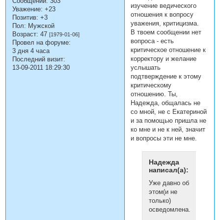
Сообщений:
303
изучение ведического
Уважение:
+23
отношения к вопросу
Позитив:
+3
уважения, критицизма.
Пол:
Мужской
В твоем сообщении нет
Возраст:
47
[1979-01-06]
вопроса - есть
Провел на форуме:
критическое отношение к
3 дня 4 часа
корректору и желание
Последний визит:
услышать
13-09-2011 18:29:30
подтверждение к этому
критическому
отношению. Ты,
Надежда, общалась не
со мной, не с Екатериной
и за помощью пришла не
ко мне и не к ней, значит
и вопросы эти не мне.
Надежда
написал(а):
Уже давно об
этом(и не
только)
осведомлена...