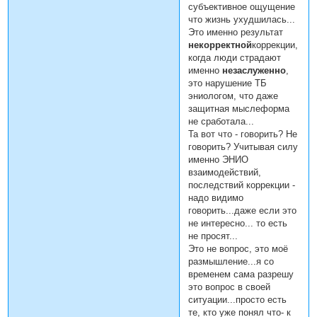
субъективное ощущение
что жизнь ухудшилась...
Это именно результат
некорректной
коррекции,
когда люди страдают
именно
незаслуженно
,
это нарушение ТБ
эниологом, что даже
защитная мыслеформа
не сработала...
Та вот что - говорить? Не
говорить? Учитывая силу
именно ЭНИО
взаимодействий,
последствий коррекции -
надо видимо
говорить...даже если это
не интересно... то есть
не просят...
Это не вопрос, это моё
размышление...я со
временем сама разрешу
это вопрос в своей
ситуации...просто есть
те, кто уже понял что- к