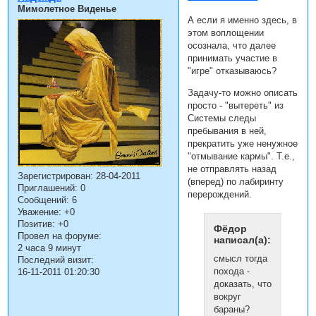
Мимолетное Виденье
А если я именно здесь, в
этом воплощении
осознала, что далее
принимать участие в
"игре" отказываюсь?
Задачу-то можно описать
просто - "вытереть" из
Системы следы
пребывания в ней,
прекратить уже ненужное
"отмывание кармы". Т.е.,
не отправлять назад
Зарегистрирован
: 28-04-2011
(вперед) по лабиринту
Приглашений:
0
перерождений.
Сообщений:
6
Уважение:
+0
Позитив:
+0
Фёдор
Провел на форуме:
написал(а):
2 часа 9 минут
смысл тогда
Последний визит:
похода -
16-11-2011 01:20:30
доказать, что
вокруг
бараны?