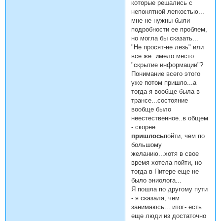
которые решались с
непонятной легкостью...
мне не нужны были
подробности ее проблем,
но могла бы сказать...
"Не просят-не лезь" или
все же имело место
"скрытие информации"?
Понимание всего этого
уже потом пришло...а
тогда я вообще была в
трансе...состояние
вообще было
неестественное..в общем
- скорее
пришлось
пойти, чем по
большому
желанию...хотя в свое
время хотела пойти, но
тогда в Питере еще не
было эниолога...
Я пошла по другому пути
- я сказала, чем
занимаюсь... итог- есть
еще люди из достаточно