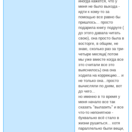
иногда кажется, что у
меня не было выхода -
идти к кому-то за
помощью все равно бы
пришлось... просто
подарила книгу подруге (
до этого давала читать
свою), она просто была в
восторге, в общем, не
знаю, сколько раз за три-
четыре месяца( потом
мы уже вместе когда все
это считали все это
выяснилось) она она
ходила на коррекцию... и
не только она...просто
вычисляли по дням, вот
до чего...
но именно в то время у
меня начало все так
сказать "вылазить" и все
что-то непонятное -
буквально всё стало в
жизни рушиться... хотя
параллельно были вещи,