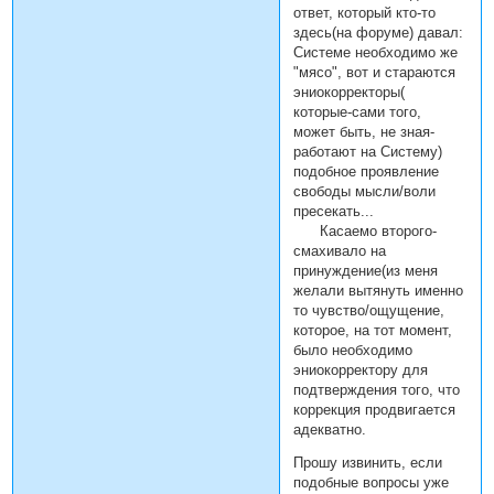
ответ, который кто-то
здесь(на форуме) давал:
Системе необходимо же
"мясо", вот и стараются
эниокорректоры(
которые-сами того,
может быть, не зная-
работают на Систему)
подобное проявление
свободы мысли/воли
пресекать...
Касаемо второго-
смахивало на
принуждение(из меня
желали вытянуть именно
то чувство/ощущение,
которое, на тот момент,
было необходимо
эниокорректору для
подтверждения того, что
коррекция продвигается
адекватно.
Прошу извинить, если
подобные вопросы уже