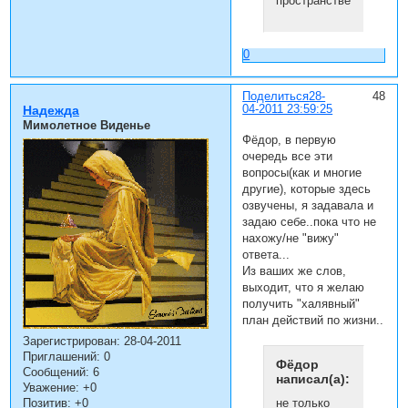
пространстве
0
Поделиться
28-
48
04-2011 23:59:25
Надежда
Мимолетное Виденье
Фёдор, в первую
очередь все эти
вопросы(как и многие
другие), которые здесь
озвучены, я задавала и
задаю себе..пока что не
нахожу/не "вижу"
ответа...
Из ваших же слов,
выходит, что я желаю
получить "халявный"
план действий по жизни..
Зарегистрирован
: 28-04-2011
Приглашений:
0
Фёдор
Сообщений:
6
написал(а):
Уважение:
+0
не только
Позитив:
+0