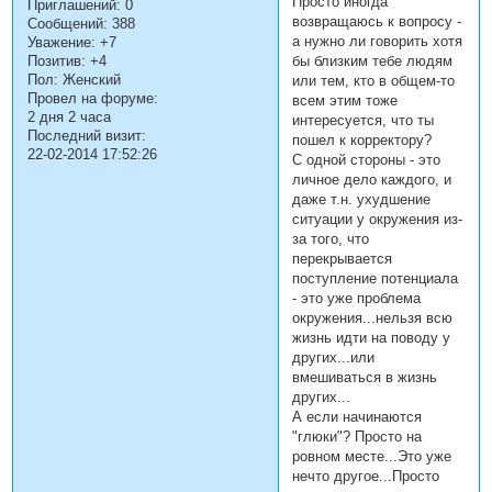
Просто иногда
Приглашений:
0
возвращаюсь к вопросу -
Сообщений:
388
а нужно ли говорить хотя
Уважение:
+7
Позитив:
+4
бы близким тебе людям
Пол:
Женский
или тем, кто в общем-то
Провел на форуме:
всем этим тоже
2 дня 2 часа
интересуется, что ты
Последний визит:
пошел к корректору?
22-02-2014 17:52:26
С одной стороны - это
личное дело каждого, и
даже т.н. ухудшение
ситуации у окружения из-
за того, что
перекрывается
поступление потенциала
- это уже проблема
окружения...нельзя всю
жизнь идти на поводу у
других...или
вмешиваться в жизнь
других...
А если начинаются
"глюки"? Просто на
ровном месте...Это уже
нечто другое...Просто