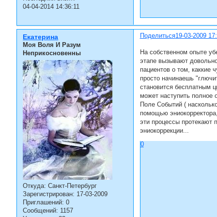
04-04-2014 14:36:11
Поделиться
19-03-2009 17
Екатерина
Моя Воля И Разум
На собственном опыте убе
Неприкосновенны
этапе вызывают довольно
пациентов о том, каккие 
просто начинаешь "глючит
становится бесплатным ци
может наступить полное о
Поле Событий ( насколько
помощью эниокорректора,
эти процессы протекают п
эниокоррекции...
0
Откуда:
Санкт-Петербург
Зарегистрирован
: 17-03-2009
Приглашений:
0
Сообщений:
1157