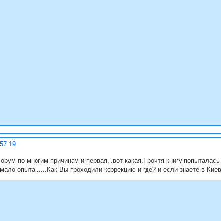
:57:19
рум по многим причинам и первая...вот какая.Прочтя книгу попыталась 
 мало опыта .....Как Вы проходили коррекцию и где? и если знаете в Ки