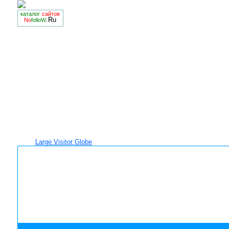
каталог
сайтов
.Ru
No
folloW
Large Visitor Globe