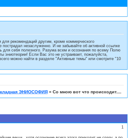
и для рекомендаций другим, кроме коммерческого
не пострадал незаслуженно. И не забывайте об активной ссылке
есь для себя полезного. Разума всем и осознания по всему Полю
 эниотеории! Если Вас это не устраивает, пожалуйста,
сего можно найти в разделе "Активные темы" или смотрите "10
кладная ЭНИОСОФИЯ
»
Со мною вот что происходит....
1
йшие вещи...хотя осознание всего этого приходит не сразу, а по