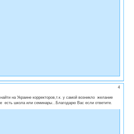
4
найти на Украине корректоров,т.к. у самой возникло желание
еве есть школа или семинары...Благодарю Вас если ответите.