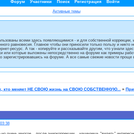
Форум
Участники
Поиск
Регистрация
Войти
Активные темы
льзованы всеми здесь появляющимися - и для собственной коррекции, 
нного равновесия. Главное чтобы они приносили только пользу и никто 
ернет-ресурс. А так - копируйте и рассказывайте другим, что узнали зд
и или которые выложены непосредственно на форуме как примеры работы
о зарегистрировавшись на форуме. А все самые свежие новости проще в
, кто меняет НЕ СВОЮ жизнь на СВОЮ СОБСТВЕННУЮ...
»
При
:03:38
но очень многое... после эниокоррекции... начинаешь "видеть" интересне