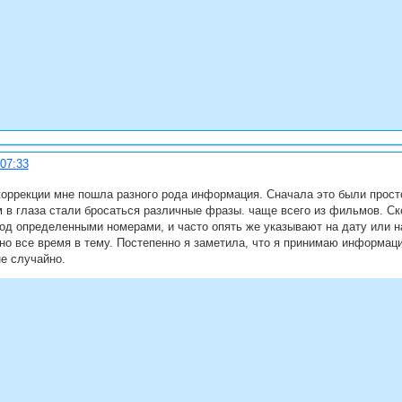
:07:33
ррекции мне пошла разного рода информация. Сначала это были просто 
в глаза стали бросаться различные фразы. чаще всего из фильмов. Скор
од определенными номерами, и часто опять же указывают на дату или на
но все время в тему. Постепенно я заметила, что я принимаю информацию 
не случайно.