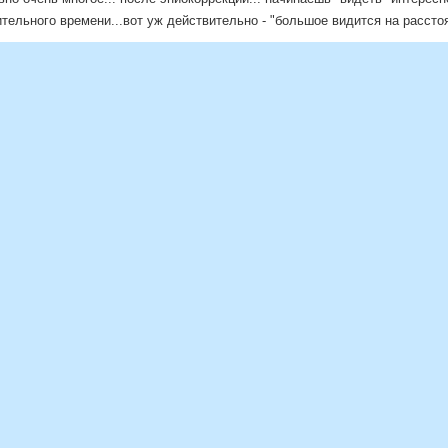
ельного времени...вот уж действительно - "большое видится на расстоя