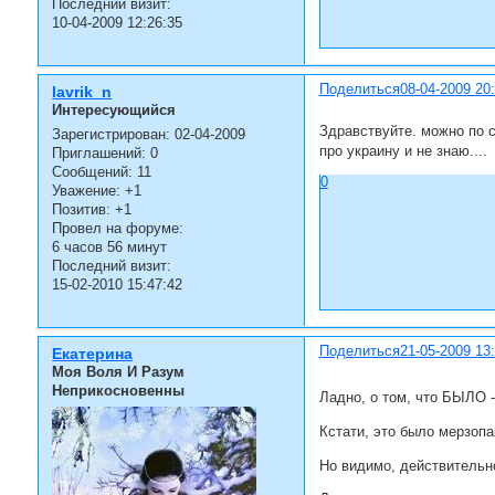
Последний визит:
10-04-2009 12:26:35
Поделиться
08-04-2009 20
lavrik_n
Интересующийся
Здравствуйте. можно по с
Зарегистрирован
: 02-04-2009
про украину и не знаю....
Приглашений:
0
Сообщений:
11
0
Уважение:
+1
Позитив:
+1
Провел на форуме:
6 часов 56 минут
Последний визит:
15-02-2010 15:47:42
Поделиться
21-05-2009 13
Екатерина
Моя Воля И Разум
Неприкосновенны
Ладно, о том, что БЫЛО -
Кстати, это было мерзопа
Но видимо, действительно