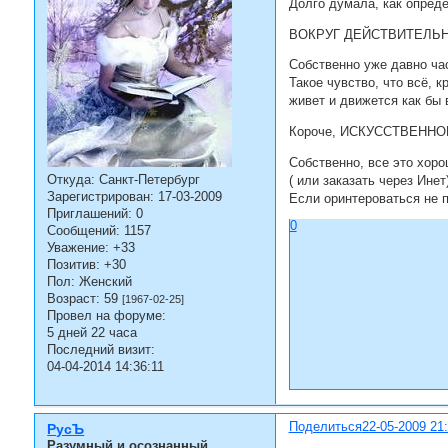
Долго думала, как опреде
ВОКРУГ ДЕЙСТВИТЕЛЬНО
Собственно уже давно час
Такое чувство, что всё, 
живет и движется как бы 
Короче, ИСКУССТВЕННОЕ 
Собственно, все это хоро
Откуда:
Санкт-Петербург
( или заказать через Инет)
Зарегистрирован
: 17-03-2009
Если оринтероваться не п
Приглашений:
0
0
Сообщений:
1157
Уважение:
+33
Позитив:
+30
Пол:
Женский
Возраст:
59
[1967-02-25]
Провел на форуме:
5 дней 22 часа
Последний визит:
04-04-2014 14:36:11
Поделиться
22-05-2009 21
РусЪ
Разумный и осознанный