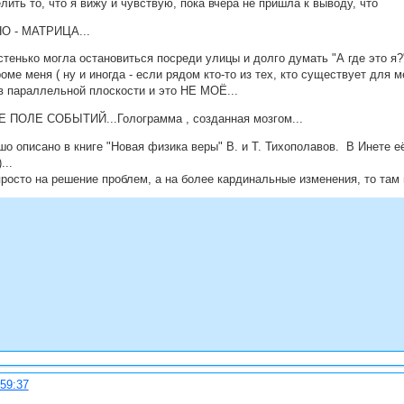
лить то, что я вижу и чувствую, пока вчера не пришла к выводу, что
 - МАТРИЦА...
тенько могла остановиться посреди улицы и долго думать "А где это я?
кроме меня ( ну и иногда - если рядом кто-то из тех, кто существует дл
в параллельной плоскости и это НЕ МОЁ...
ПОЛЕ СОБЫТИЙ...Голограмма , созданная мозгом...
шо описано в книге "Новая физика веры" В. и Т. Тихополавов. В Инете её
...
росто на решение проблем, а на более кардинальные изменения, то там 
:59:37