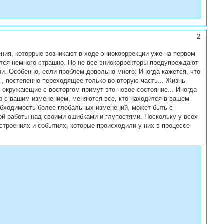
2
ения, которрые возникают в ходе эниокорррекции уже на первом
ится немного страшно. Но не все эниокорректоры предупреждают
и. Особенно, если проблем довольно много. Иногда кажется, что
", постепенно переходящее только во вторую часть... Жизнь
е окружающие с восторгом примут это новое состояние... Иногда
то с вашим изменением, меняются все, кто находится в вашем
еобходимость более глобальных изменений, может быть с
ой работы над своими ошибками и глупостями. Поскольку у всех
астроениях и событиях, которые происходили у них в процессе