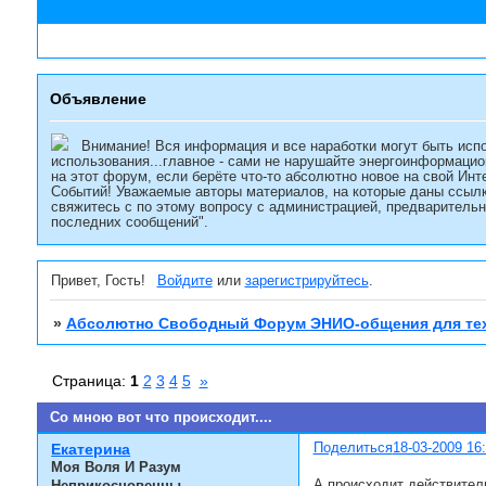
Объявление
Внимание! Вся информация и все наработки могут быть испо
использования...главное - сами не нарушайте энергоинформацио
на этот форум, если берёте что-то абсолютно новое на свой Инт
Событий! Уважаемые авторы материалов, на которые даны ссылк
свяжитесь с по этому вопросу с администрацией, предварительн
последних сообщений".
Привет, Гость!
Войдите
или
зарегистрируйтесь
.
»
Абсолютно Свободный Форум ЭНИО-общения для тех
Страница:
1
2
3
4
5
»
Со мною вот что происходит....
Поделиться
18-03-2009 16
Екатерина
Моя Воля И Разум
А происходит действитель