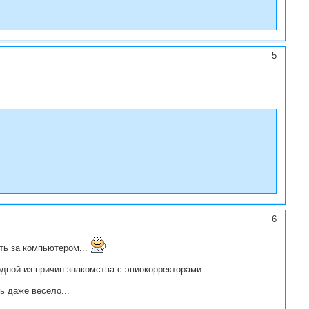
5
6
ть за компьютером...
дной из причин знакомства с эниокорректорами...
ь даже весело...