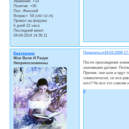
Уважение:
+33
Позитив:
+30
Пол:
Женский
Возраст:
59
[1967-02-25]
Провел на форуме:
5 дней 22 часа
Последний визит:
04-04-2014 14:36:11
Поделиться
19-03-2009 17
Екатерина
Моя Воля И Разум
После прохождения эниоко
Неприкосновенны
значимыми датами. Потом 
Причем, они шли и идут п
символически, но все рав
кого? Но все это совсем 
0