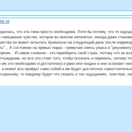
:06:34
дилась, что эта тема просто необходима. Хотя бы потому, что те ощущ
 смешанное чувство, которое во многом непонятно, иногда даже станов
чувства он может испытать буквально на следующий день после коррекци
ь"... А состояние на превых порах - гремучая смесь ужаса и "ржунемогу
рком... И самое сложное - это перебороть свой страх, потому что не вс
тчуждение, но все это стоит того, чтобы осознать и пережить, потому ч
 им это необходимо и достаточно) и рано или поздно и они осознают н
 а может все пройдет само собой и им будет достаточно самостоятельн
о-разному, то каждому будет что сказать о тех ощущениях, чувствах, н