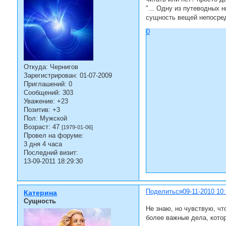
"... Одну из путеводных 
сущность вещей непосредс
0
Откуда:
Чернигов
Зарегистрирован
: 01-07-2009
Приглашений:
0
Сообщений:
303
Уважение:
+23
Позитив:
+3
Пол:
Мужской
Возраст:
47
[1979-01-06]
Провел на форуме:
3 дня 4 часа
Последний визит:
13-09-2011 18:29:30
Поделиться
09-11-2010 10:
Катерина
Сущность
Не знаю, но чувствую, чт
более важные дела, котор