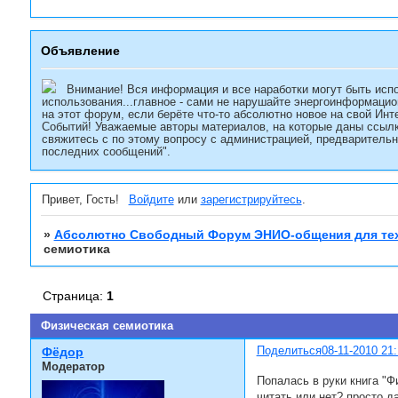
Объявление
Внимание! Вся информация и все наработки могут быть испо
использования...главное - сами не нарушайте энергоинформацио
на этот форум, если берёте что-то абсолютно новое на свой Инт
Событий! Уважаемые авторы материалов, на которые даны ссылк
свяжитесь с по этому вопросу с администрацией, предварительн
последних сообщений".
Привет, Гость!
Войдите
или
зарегистрируйтесь
.
»
Абсолютно Свободный Форум ЭНИО-общения для тех
семиотика
Страница:
1
Физическая семиотика
Поделиться
08-11-2010 21:
Фёдор
Модератор
Попалась в руки книга "
читать или нет? просто д