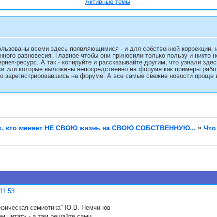
Активные темы
льзованы всеми здесь появляющимися - и для собственной коррекции, 
нного равновесия. Главное чтобы они приносили только пользу и никто 
ернет-ресурс. А так - копируйте и рассказывайте другим, что узнали зд
и или которые выложены непосредственно на форуме как примеры работы
о зарегистрировавшись на форуме. А все самые свежие новости проще в
, кто меняет НЕ СВОЮ жизнь на СВОЮ СОБСТВЕННУЮ...
»
Что
11:53
Физическая семиотика" Ю.В. Немчинов
ам цитату - а там решайте сами.