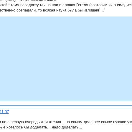
нитей этому парадоксу мы нашли в словах Гегеля (повторим их в силу и
твенно совпадали, то всякая наука была бы излишня"..."
11:07
о не в первую очередь для чтения... на самом деле все самое нужное уж
ые хотелось бы доделать... надо доделать...