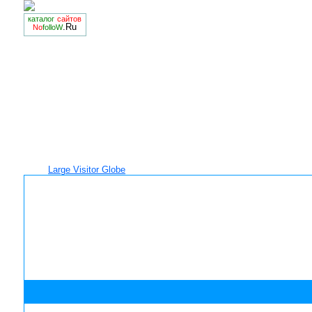
каталог
сайтов
.Ru
No
folloW
Large Visitor Globe