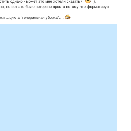
стить однако - может это мне хотели сказать?
),
ня, но вот это было потеряно просто потому что форматируя
и ...цикла "генеральная уборка"....