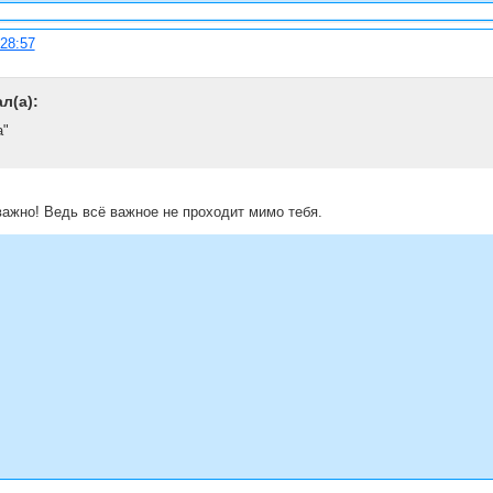
:28:57
л(а):
а"
важно! Ведь всё важное не проходит мимо тебя.