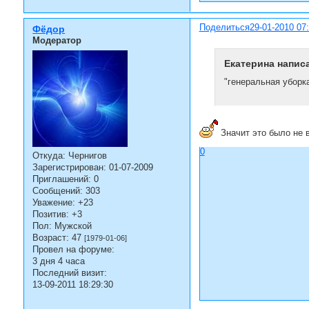
Поделиться
29-01-2010 07
Фёдор
Модератор
Екатерина написа
"генеральная уборк
Значит это было не 
0
Откуда:
Чернигов
Зарегистрирован
: 01-07-2009
Приглашений:
0
Сообщений:
303
Уважение:
+23
Позитив:
+3
Пол:
Мужской
Возраст:
47
[1979-01-06]
Провел на форуме:
3 дня 4 часа
Последний визит:
13-09-2011 18:29:30