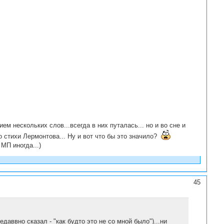
ием нескольких слов...всегда в них путалась... но и во сне и
то стихи Лермонтова... Ну и вот что бы это значило?
МП иногда...)
45
даввно сказал - "как будто это не со мной было")...ни