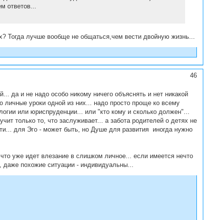
м ответов...
ях? Тогда лучше вообще не общаться,чем вести двойную жизнь...
46
... да и не надо особо никому ничего объяснять и нет никакой
то личные уроки одной из них... надо просто проще ко всему
логии или юриспруденции... или "кто кому и сколько должен"...
чит только то, что заслуживает... а забота родителей о детях не
сти... для Эго - может быть, но Душе для развития иногда нужно
 что уже идет влезание в слишком личное... если имеется нечто
 даже похожие ситуации - индивидуальны...