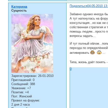
Поделиться
04-05-2010 13
Катерина
Сущность
Забавно однако иногда бы
А тут наткнулась на фору
консультация...но как ни
собственная стратегия и 
помощь людям...просто пр
вопросы задать...
И тут полный облом...поп
перхода по определённой
активировать
...
Типа, жизнь даёт понять
0
Зарегистрирован
: 26-01-2010
Приглашений:
0
Сообщений:
388
Уважение:
+7
Позитив:
+4
Пол:
Женский
Провел на форуме:
2 дня 2 часа