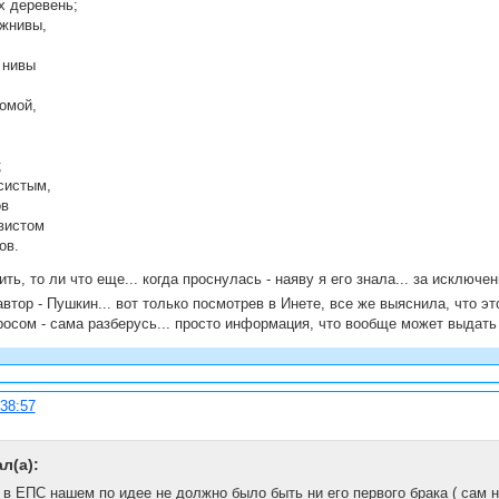
х деревень;
жнивы,
 нивы
омой,
;
систым,
ов
вистом
ов.
ть, то ли что еще... когда проснулась - наяву я его знала... за исключен
автор - Пушкин... вот только посмотрев в Инете, все же выяснила, что э
опросом - сама разберусь... просто информация, что вообще может выдать 
:38:57
л(а):
 в ЕПС нашем по идее не должно было быть ни его первого брака ( сам не