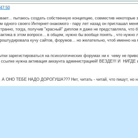
:47:50
вает... пытаюсь создать собственную концепцию, совместив некоторые зн
м одного своего Интернет-знакомого - пару лет назад он приглашал мен
 странно, тогда, получив "красный" диплом я даже не представляла, что 
тактика в этом вопросе... в общем, нужно бы вообще понять , что нужно
оштудировала кучу сайтов, форумов... но желательно, чтоб именно на м
ытки зарегистироваться на психологических форумах ни к чему не приво
 ссылке нужна активация аккаунта администрацией! ВЕЗДЕ!!! И НИГДЕ 
 - А ОНО ТЕБЕ НАДО ДОРОГУША??? Нет, читать - читай, что пишут, но 