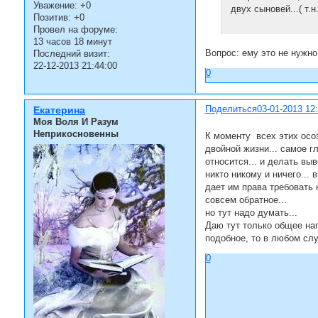
Уважение:
+0
двух сыновей...( т.
Позитив:
+0
Провел на форуме:
13 часов 18 минут
Вопрос: ему это не нужно
Последний визит:
22-12-2013 21:44:00
0
Поделиться
03-01-2013 12
Екатерина
Моя Воля И Разум
Неприкосновенны
К моменту всех этих осо
двойной жизни... самое гл
относится... и делать вы
никто никому и ничего...
дает им права требовать 
совсем обратное...
но тут надо думать...
Даю тут только общее нап
подобное, то в любом сл
0