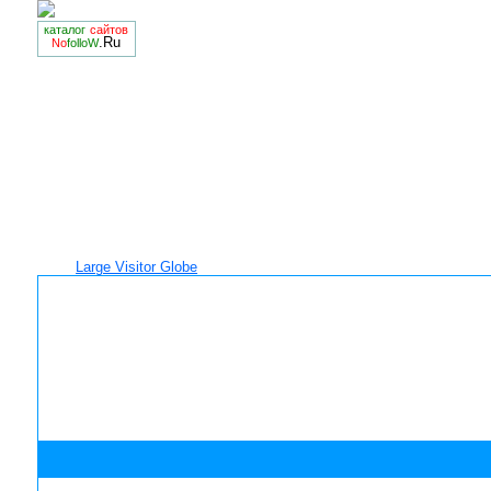
каталог
сайтов
.Ru
No
folloW
Large Visitor Globe