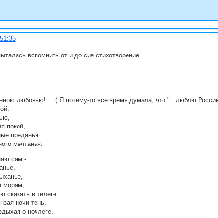
:51:35
пыталась вспомнить от и до сие стихотворение...
нною любовью! ( Я почему-то все время думала, что "...люблю Россию 
ой.
ью,
я покой,
ные преданья
ного мечтанья.
наю сам -
анье,
ыханье,
е морям;
 скакать в телеге
нзая ночи тень,
здыхая о ночлеге,