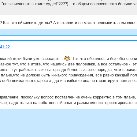
н. "не записанные в книге судеб"????)... в общем вопросов пока больше че
? Как это объяснить детям? А в старости он может вспомнить о сыновь
:41:22
знаний дети были уже взрослые...
Так что обошлось и без объяснений
авное тут, что в итоге, что нашлись две половинки, а все остальное - э
воды... тут работают законы гораздо более высшего порядка, чем в психо
 в плане,что не должно быть никакого принуждения, все равно каждый полу
к себе внимания в старости , да и в избытке она не гарантирует полезно
равление, поскольку вопрос поставлен не очень корректно в том плане,
учае, надо только на собственный опыт и размышления ориентироваться,