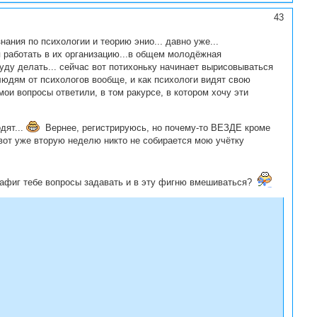
43
ания по психологии и теорию энио... давно уже...
я работать в их организацию...в общем молодёжная
буду делать... сейчас вот потихоньку начинает вырисовываться
 людям от психологов вообще, и как психологи видят свою
ои вопросы ответили, в том ракурсе, в котором хочу эти
дят...
Вернее, регистрируюсь, но почему-то ВЕЗДЕ кроме
вот уже вторую неделю никто не собирается мою учётку
нафиг тебе вопросы задавать и в эту фигню вмешиваться?