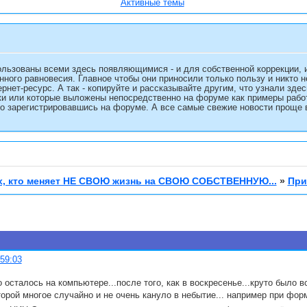
Активные темы
льзованы всеми здесь появляющимися - и для собственной коррекции, 
нного равновесия. Главное чтобы они приносили только пользу и никто 
ернет-ресурс. А так - копируйте и рассказывайте другим, что узнали зд
и или которые выложены непосредственно на форуме как примеры работы
о зарегистрировавшись на форуме. А все самые свежие новости проще в
, кто меняет НЕ СВОЮ жизнь на СВОЮ СОБСТВЕННУЮ...
»
При
:59:03
о осталось на компьютере...после того, как в воскресенье...круто было в
торой многое случайно и не очень кануло в небытие... например при фо