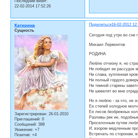
Последний визит:
22-02-2014 17:52:26
Поделиться
16-02-2012 12
Катерина
Сущность
Сегодня под утро во сне 
Михаил Лермонтов
РОДИНА
Люблю отчизну я, но стра
Не победит ее рассудок м
Ни слава, купленная кров
Ни полный гордого довери
Ни темной старины завет
Не шевелят во мне отрад
Но я люблю - за что, не з
Ее степей холодное молч
Ее лесов безбрежных кол
Зарегистрирован
: 26-01-2010
Разливы рек ее, подобны
Приглашений:
0
Проселочным путем люблю
Сообщений:
388
И, взором медленным про
Уважение:
+7
Встречать по сторонам, в
Позитив:
+4