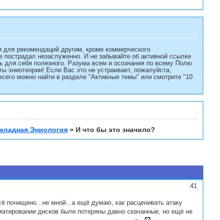
и для рекомендаций другим, кроме коммерческого
не пострадал незаслуженно. И не забывайте об активной ссылке
есь для себя полезного. Разума всем и осознания по всему Полю
 эниотеории! Если Вас это не устраивает, пожалуйста,
сего можно найти в разделе "Активные темы" или смотрите "10
кладная Эниология
»
И что бы это значило?
41
сё почищено...не мной...а ещё думаю, как расценивать атаку
рматировании дисков были потеряны давно скачанные, но ещё не