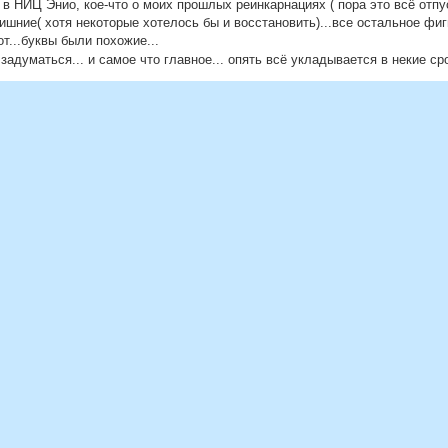
 НИЦ Энио, кое-что о моих прошлых реинкарнациях ( пора это всё отпу
шние( хотя некоторые хотелось бы и восстановить)...все остальное фиг
т...буквы были похожие...
думаться... и самое что главное... опять всё укладывается в некие срок