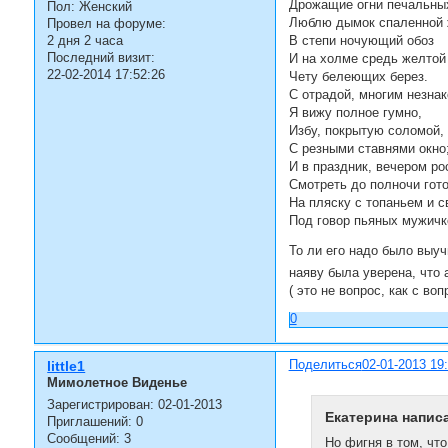
Дрожащие огни печальны
Пол:
Женский
Люблю дымок спаленной 
Провел на форуме:
2 дня 2 часа
В степи ночующий обоз
Последний визит:
И на холме средь желтой
22-02-2014 17:52:26
Чету белеющих берез.
С отрадой, многим незнак
Я вижу полное гумно,
Избу, покрытую соломой,
С резными ставнями окно
И в праздник, вечером ро
Смотреть до полночи гот
На пляску с топаньем и с
Под говор пьяных мужичк
То ли его надо было выучи
наяву была уверена, что 
( это не вопрос, как с в
0
Поделиться
02-01-2013 19
little1
Мимолетное Виденье
Зарегистрирован
: 02-01-2013
Екатерина написа
Приглашений:
0
Сообщений:
3
Но фигня в том, что