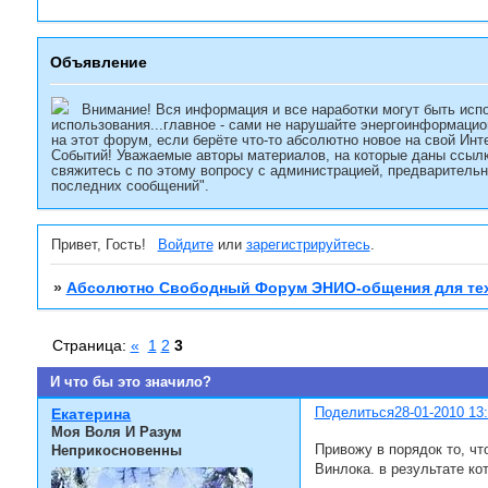
Объявление
Внимание! Вся информация и все наработки могут быть испо
использования...главное - сами не нарушайте энергоинформацио
на этот форум, если берёте что-то абсолютно новое на свой Инт
Событий! Уважаемые авторы материалов, на которые даны ссылк
свяжитесь с по этому вопросу с администрацией, предварительн
последних сообщений".
Привет, Гость!
Войдите
или
зарегистрируйтесь
.
»
Абсолютно Свободный Форум ЭНИО-общения для тех
Страница:
«
1
2
3
И что бы это значило?
Поделиться
28-01-2010 13
Екатерина
Моя Воля И Разум
Привожу в порядок то, чт
Неприкосновенны
Винлока. в результате ко