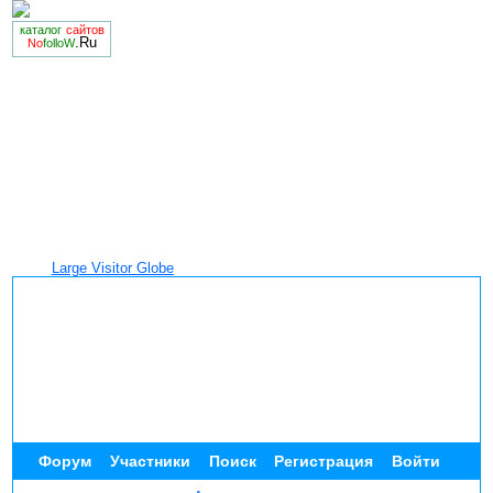
каталог
сайтов
.Ru
No
folloW
Large Visitor Globe
Форум
Участники
Поиск
Регистрация
Войти