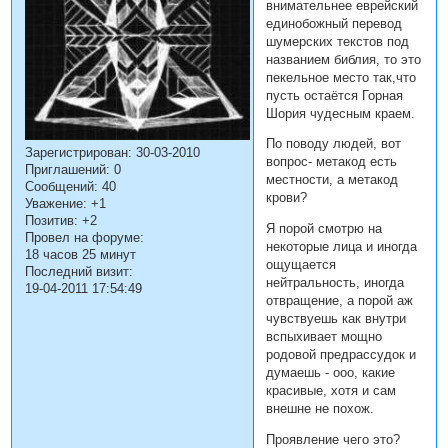
внимательнее еврейский
единобожный перевод
шумерских текстов под
названием библия, то это
пекельное место так,что
пусть остаётся Горная
Шория чудесным краем.
По поводу людей, вот
Зарегистрирован
: 30-03-2010
вопрос- метакод есть
Приглашений:
0
местности, а метакод
Сообщений:
40
крови?
Уважение:
+1
Позитив:
+2
Я порой смотрю на
Провел на форуме:
некоторые лица и иногда
18 часов 25 минут
ощущается
Последний визит:
нейтральность, иногда
19-04-2011 17:54:49
отвращение, а порой аж
чувствуешь как внутри
вспыхивает мощно
родовой предрассудок и
думаешь - ооо, какие
красивые, хотя и сам
внешне не похож.
Проявление чего это?