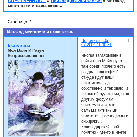
СОБСТВЕННУЮ...
»
Прикладная Эниология
»
Метакод
местности и наша жизнь.
Страница:
1
Метакод местности и наша жизнь.
Поделиться
06-
1
07-2009 11:00:31
Екатерина
Моя Воля И Разум
Иногда заглядываю в
Неприкосновенны
рейтинг на Мейл.ру, а
там среди прочего есть
раздел "география" -
откуда идут наши
посетители. Да
собственно и так знаю и
по нашей аудитории, и по
другим форумам
эниотематики, что
самыми активными
являются краснодарцы и
сибиряки...
Краснодарский край
понятно - где-то в Инете