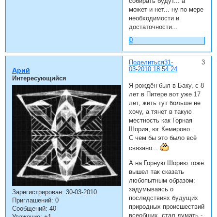
собирать будут... а
может и нет... ну по мере
необходимости и
достаточности...
0
Поделиться
31-
3
03-2010 18:54:24
Арий
Интересующийся
Я рождён был в Баку, с 8
лет в Питере вот уже 17
лет, жить тут больше не
хочу, а тянет в такую
местность как Горная
Шория, юг Кемерово.
С чем бы это было всё
связано...
А на Горную Шорию тоже
вышел так сказать
любопытным образом:
задумываясь о
Зарегистрирован
: 30-03-2010
последствиях будущих
Приглашений:
0
природных происшествий
Сообщений:
40
всеобщих, стал думать -
Уважение:
+1